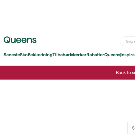
Seneste
Sko
Beklædning
Tilbehør
Mærker
Rabatter
Queens
Inspira
Back to s