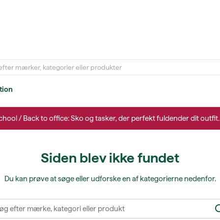
tion
chool / Back to office: Sko og tasker, der perfekt fuldender dit outfit
Siden blev ikke fundet
Du kan prøve at søge eller udforske en af kategorierne nedenfor.