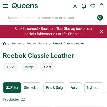
Back to school / Back to office: Sko og tasker, der
perfekt fuldender dit outfit. Shop nu!
Reebok
Reebok Classics
Reebok Classic Leather
Reebok Classic Leather
Hvid
Beige
Sort
Filter
Størrelse
Pris & Salg
Farve
Nyheder
Produkter
:
22