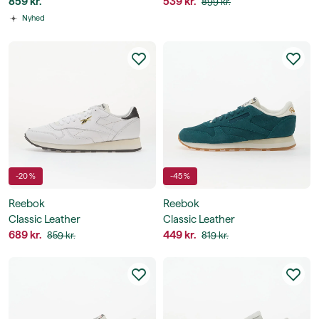
859 kr.
539 kr.
899 kr.
Nyhed
-20 %
-45 %
Reebok
Reebok
Classic Leather
Classic Leather
689 kr.
449 kr.
859 kr.
819 kr.